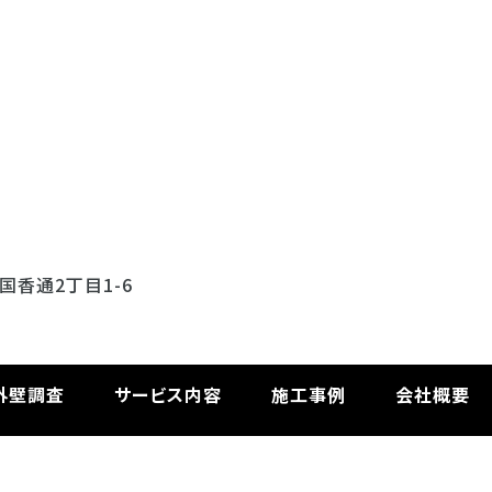
区国香通2丁目1-6
外壁調査
サービス内容
施工事例
会社概要